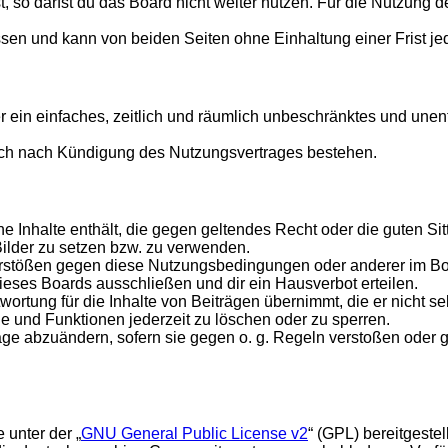
so darfst du das Board nicht weiter nutzen. Für die Nutzung des
sen und kann von beiden Seiten ohne Einhaltung einer Frist je
ber ein einfaches, zeitlich und räumlich unbeschränktes und un
uch nach Kündigung des Nutzungsvertrages bestehen.
eine Inhalte enthält, die gegen geltendes Recht oder die guten S
Bilder zu setzen bzw. zu verwenden.
erstößen gegen diese Nutzungsbedingungen oder anderer im Boar
eses Boards ausschließen und dir ein Hausverbot erteilen.
ortung für die Inhalte von Beiträgen übernimmt, die er nicht sel
ge und Funktionen jederzeit zu löschen oder zu sperren.
räge abzuändern, sofern sie gegen o. g. Regeln verstoßen oder 
 unter der „
GNU General Public License v2
“ (GPL) bereitgest