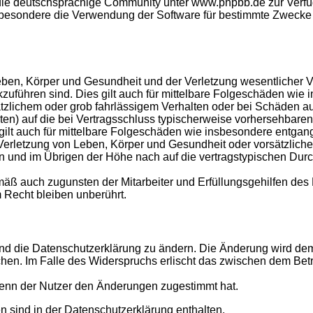
ie deutschsprachige Community unter www.phpbb.de zur Verfügu
besondere die Verwendung der Software für bestimmte Zwecke n
ben, Körper und Gesundheit und der Verletzung wesentlicher Vert
ckzuführen sind. Dies gilt auch für mittelbare Folgeschäden w
ätzlichem oder grob fahrlässigem Verhalten oder bei Schäden a
chten) auf die bei Vertragsschluss typischerweise vorhersehbar
 gilt auch für mittelbare Folgeschäden wie insbesondere entga
erletzung von Leben, Körper und Gesundheit oder vorsätzlichem
und im Übrigen der Höhe nach auf die vertragstypischen Durchs
äß auch zugunsten der Mitarbeiter und Erfüllungsgehilfen des 
Recht bleiben unberührt.
nd die Datenschutzerklärung zu ändern. Die Änderung wird dem 
chen. Im Falle des Widerspruchs erlischt das zwischen dem Bet
wenn der Nutzer den Änderungen zugestimmt hat.
 sind in der Datenschutzerklärung enthalten.