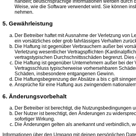
handelt; deutschsprachige Informationen werden durch d
Weise, wie die Software verwendet wird. Sie können ins
nehmen.
5. Gewährleistung
Der Betreiber haftet mit Ausnahme der Verletzung von Le
ein vorsätzliches oder grob fahrlässiges Verhalten zurü
Die Haftung ist gegenüber Verbrauchern außer bei vors
Verletzung wesentlicher Vertragspflichten (Kardinalpfli
vertragstypischen Durchschnittsschäden begrenzt. Dies
Die Haftung ist gegenüber Unternehmern außer bei der V
Vertragsschluss typischerweise vorhersehbaren Schäden 
Schäden, insbesondere entgangenen Gewinn.
Die Haftungsbegrenzung der Absätze a bis c gilt sinngem
Ansprüche für eine Haftung aus zwingendem nationalem 
6. Änderungsvorbehalt
Der Betreiber ist berechtigt, die Nutzungsbedingungen u
Der Nutzer ist berechtigt, den Änderungen zu widerspre
sofortiger Wirkung.
Die Änderungen gelten als anerkannt und verbindlich, 
Informationen über den Umgang mit deinen persönlichen Daten