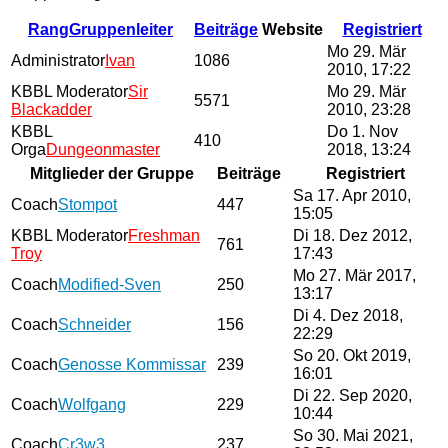
Rang
Gruppenleiter
Beiträge
Website
Registriert
Mo 29. Mär
Administrator
Ivan
1086
2010, 17:22
KBBL Moderator
Sir
Mo 29. Mär
5571
Blackadder
2010, 23:28
KBBL
Do 1. Nov
410
Orga
Dungeonmaster
2018, 13:24
Mitglieder der Gruppe
Beiträge
Registriert
Sa 17. Apr 2010,
Coach
Stompot
447
15:05
KBBL Moderator
Freshman
Di 18. Dez 2012,
761
Troy
17:43
Mo 27. Mär 2017,
Coach
Modified-Sven
250
13:17
Di 4. Dez 2018,
Coach
Schneider
156
22:29
So 20. Okt 2019,
Coach
Genosse Kommissar
239
16:01
Di 22. Sep 2020,
Coach
Wolfgang
229
10:44
So 30. Mai 2021,
Coach
Cr3w3
237