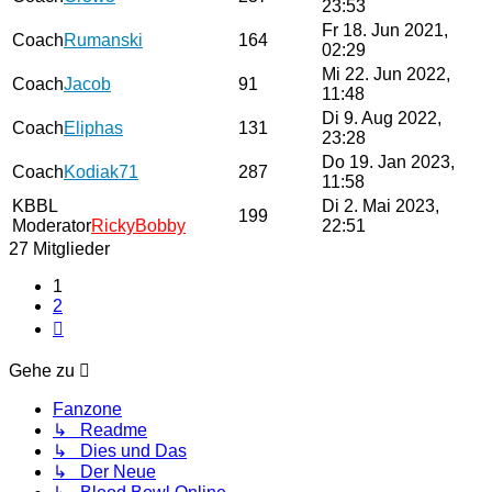
23:53
Fr 18. Jun 2021,
Coach
Rumanski
164
02:29
Mi 22. Jun 2022,
Coach
Jacob
91
11:48
Di 9. Aug 2022,
Coach
Eliphas
131
23:28
Do 19. Jan 2023,
Coach
Kodiak71
287
11:58
KBBL
Di 2. Mai 2023,
199
Moderator
RickyBobby
22:51
27 Mitglieder
1
2
Nächste
Gehe zu
Fanzone
↳ Readme
↳ Dies und Das
↳ Der Neue